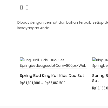
Dibuat dengan cermat dari bahan terbaik, setiap
kesayangan Anda.
Spring Bed King Koil Kids Duo Set
Spring B
Set
Rp
51,831,000
–
Rp
55,867,500
Rp
19,188,