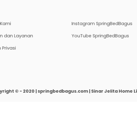
 Kami
Instagram SpringBedBagus
an dan Layanan
YouTube SpringBedBagus
 Privasi
right © - 2020 | springbedbagus.com | Sinar Jelita Home L