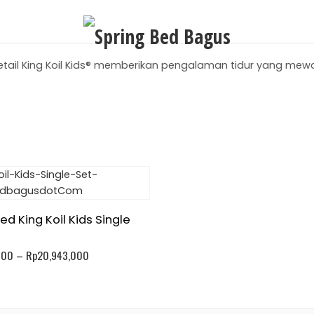
 detail King Koil Kids® memberikan pengalaman tidur yang 
ed King Koil Kids Single
000
–
Rp
20,943,000