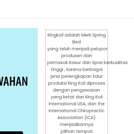
Kingkoil adalah Merk Spring
Bed
yang
telah
menjadi
pelopor
produsen
dan
pemasok
Kasur
dan
S
prei
berkualitas
tinggi
, karena berbagai
jenis perlengkapan tidur
produksi King Koil diproses
dengan pengawasan
yang ketat dari King Koil
International USA, dan the
International Chiropractic
Association (ICA)
m
enjadikannya
pilihan
tempat