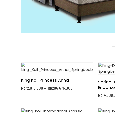
King Koil Princess Anna
Spring B
Endors
Rp
72,013,500
–
Rp
206,676,000
Rp
14,508