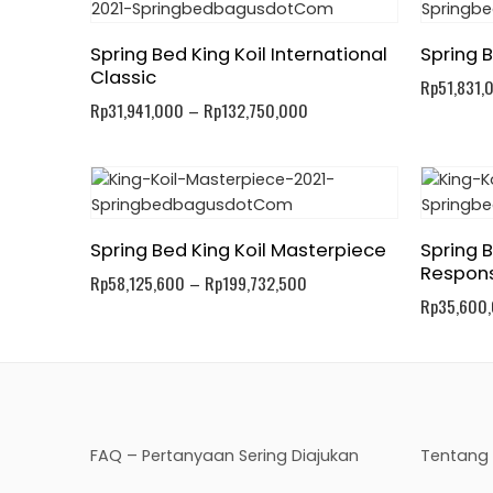
Spring Bed King Koil International
Spring B
Classic
Rp
51,831,
Rp
31,941,000
–
Rp
132,750,000
Spring Bed King Koil Masterpiece
Spring B
Respon
Rp
58,125,600
–
Rp
199,732,500
Rp
35,600
FAQ – Pertanyaan Sering Diajukan
Tentang