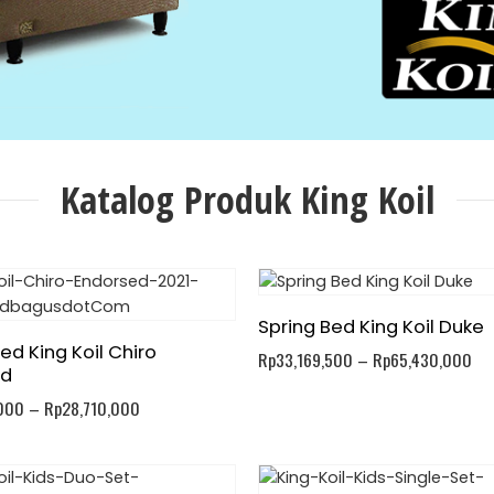
Katalog Produk King Koil
Spring Bed King Koil Duke
ed King Koil Chiro
Rp
33,169,500
–
Rp
65,430,000
ed
,000
–
Rp
28,710,000