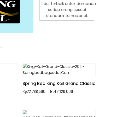
tidur
terbaik
untuk
dambaan
setiap orang sesuai
standar internasional.
Spring Bed King Koil Grand Classic
Rp
22,288,500
–
Rp
42,120,000