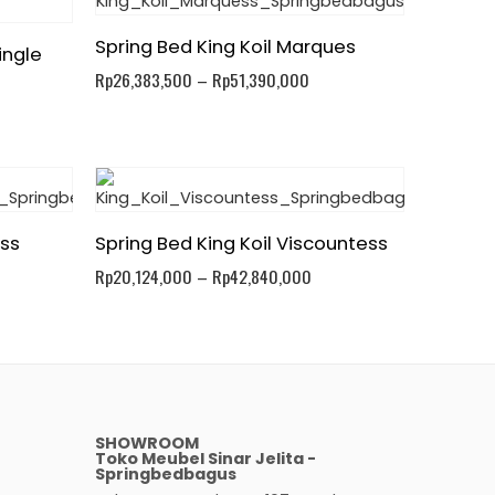
Spring Bed King Koil Marques
ingle
Rp
26,383,500
–
Rp
51,390,000
ess
Spring Bed King Koil Viscountess
Rp
20,124,000
–
Rp
42,840,000
SHOWROOM
Toko Meubel Sinar Jelita -
Springbedbagus