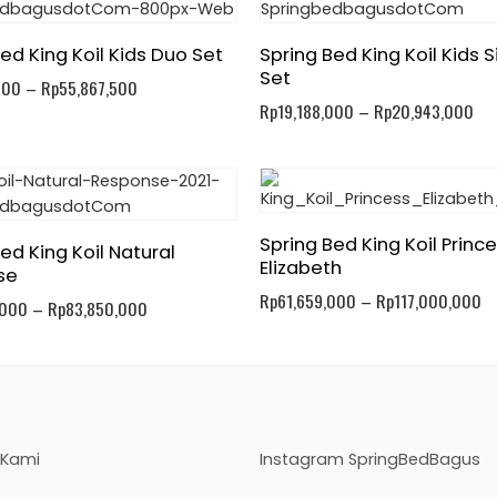
ed King Koil Kids Duo Set
Spring Bed King Koil Kids S
Set
000
–
Rp
55,867,500
Rp
19,188,000
–
Rp
20,943,000
Spring Bed King Koil Princ
ed King Koil Natural
Elizabeth
se
Rp
61,659,000
–
Rp
117,000,000
,000
–
Rp
83,850,000
 Kami
Instagram SpringBedBagus