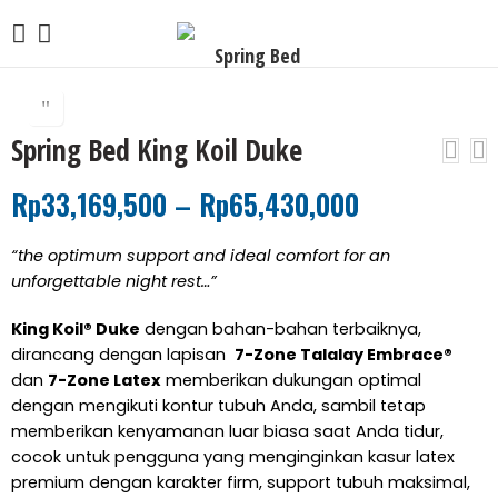
Spring Bed King Koil Duke
Rp
33,169,500
–
Rp
65,430,000
“the optimum support and ideal comfort for an
unforgettable night rest…”
King Koil® Duke
dengan bahan-bahan terbaiknya,
dirancang dengan lapisan
7-Zone Talalay Embrace®
dan
7-Zone Latex
memberikan dukungan optimal
dengan mengikuti kontur tubuh Anda, sambil tetap
memberikan kenyamanan luar biasa saat Anda tidur,
cocok untuk pengguna yang menginginkan kasur latex
premium dengan karakter firm, support tubuh maksimal,