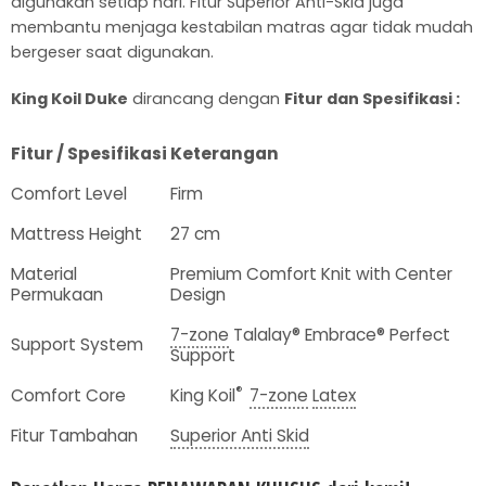
digunakan setiap hari. Fitur Superior Anti-Skid juga
membantu menjaga kestabilan matras agar tidak mudah
bergeser saat digunakan.
King Koil Duke
dirancang dengan
Fitur dan Spesifikasi :
Fitur / Spesifikasi
Keterangan
Comfort Level
Firm
Mattress Height
27 cm
Material
Premium Comfort Knit with Center
Permukaan
Design
7-zone
Talalay® Embrace® Perfect
Support System
Support
®
Comfort Core
King Koil
7-zone
Latex
Fitur Tambahan
Superior Anti Skid