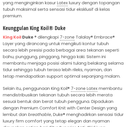
yang menginginkan kasur
Latex
luxury dengan topangan
tubuh maksimal serta sensasi tidur eksklusif di kelas
premium.
Keunggulan King Koil® Duke
King Koil
Duke ®
dilengkapi
7-zone
Talalay® Embrace®
Layer yang dirancang untuk mengikuti kontur tubuh
secara lebih presisi pada berbagai area tekanan seperti
bahu, punggung, pinggang, hingga kaki. Sistem ini
membantu menjaga posisi alami tulang belakang selama
tidur sehingga tubuh terasa lebih rileks, nyaman, dan
tetap mendapatkan support optimal sepanjang malam.
Selain itu, penggunaan King Koil®
7-zone
Latex
membantu
mendistribusikan tekanan tubuh secara lebih merata
sesuai bentuk dan berat tubuh pengguna. Dipadukan
dengan Premium Comfort Knit with Center Design yang
lembut dan
breathable
, Duke® menghadirkan sensasi tidur
luxury firm comfort yang tetap elegan dan nyaman