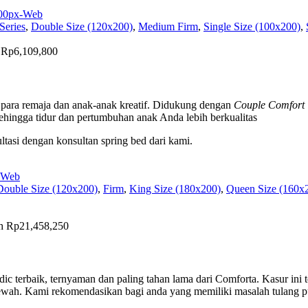
Series
,
Double Size (120x200)
,
Medium Firm
,
Single Size (100x200)
,
h Rp6,109,800
 para remaja dan anak-anak kreatif. Didukung dengan
Couple Comfort 
ehingga tidur dan pertumbuhan anak Anda lebih berkualitas
tasi dengan konsultan spring bed dari kami.
Double Size (120x200)
,
Firm
,
King Size (180x200)
,
Queen Size (160x
gh Rp21,458,250
 terbaik, ternyaman dan paling tahan lama dari Comforta. Kasur ini te
 mewah. Kami rekomendasikan bagi anda yang memiliki masalah tulang