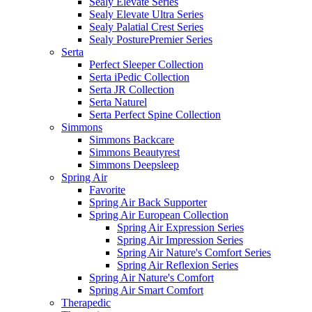
Sealy Elevate Series
Sealy Elevate Ultra Series
Sealy Palatial Crest Series
Sealy PosturePremier Series
Serta
Perfect Sleeper Collection
Serta iPedic Collection
Serta JR Collection
Serta Naturel
Serta Perfect Spine Collection
Simmons
Simmons Backcare
Simmons Beautyrest
Simmons Deepsleep
Spring Air
Favorite
Spring Air Back Supporter
Spring Air European Collection
Spring Air Expression Series
Spring Air Impression Series
Spring Air Nature's Comfort Series
Spring Air Reflexion Series
Spring Air Nature's Comfort
Spring Air Smart Comfort
Therapedic