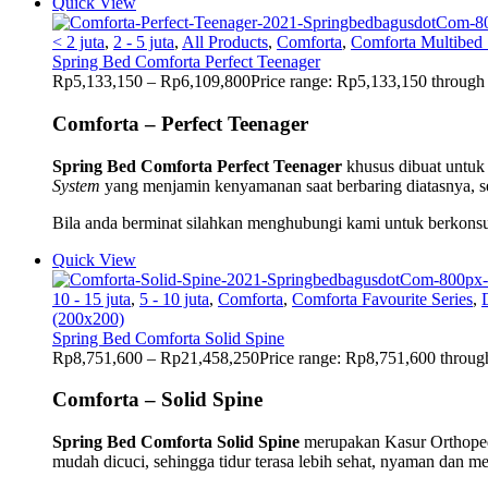
Quick View
< 2 juta
,
2 - 5 juta
,
All Products
,
Comforta
,
Comforta Multibed 
Spring Bed Comforta Perfect Teenager
Rp
5,133,150
–
Rp
6,109,800
Price range: Rp5,133,150 throug
Comforta – Perfect Teenager
Spring Bed Comforta Perfect Teenager
khusus dibuat untuk
System
yang menjamin kenyamanan saat berbaring diatasnya, s
Bila anda berminat silahkan menghubungi kami untuk berkonsul
Quick View
10 - 15 juta
,
5 - 10 juta
,
Comforta
,
Comforta Favourite Series
,
(200x200)
Spring Bed Comforta Solid Spine
Rp
8,751,600
–
Rp
21,458,250
Price range: Rp8,751,600 throu
Comforta – Solid Spine
Spring Bed Comforta Solid Spine
merupakan Kasur Orthopedic
mudah dicuci, sehingga tidur terasa lebih sehat, nyaman dan