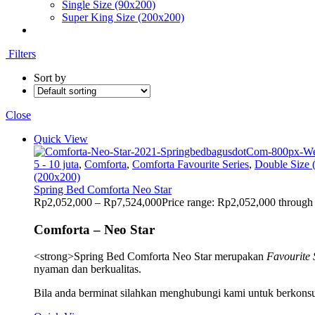
Single Size (90x200)
Super King Size (200x200)
Filters
Sort by
Close
Quick View
5 - 10 juta
,
Comforta
,
Comforta Favourite Series
,
Double Size 
(200x200)
Spring Bed Comforta Neo Star
Rp
2,052,000
–
Rp
7,524,000
Price range: Rp2,052,000 throug
Comforta – Neo Star
<strong>Spring Bed Comforta Neo Star merupakan
Favourite 
nyaman dan berkualitas.
Bila anda berminat silahkan menghubungi kami untuk berkonsul