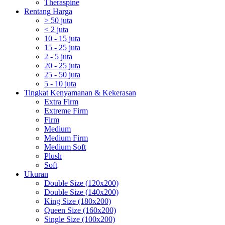
Theraspine
Rentang Harga
> 50 juta
< 2 juta
10 - 15 juta
15 - 25 juta
2 - 5 juta
20 - 25 juta
25 - 50 juta
5 - 10 juta
Tingkat Kenyamanan & Kekerasan
Extra Firm
Extreme Firm
Firm
Medium
Medium Firm
Medium Soft
Plush
Soft
Ukuran
Double Size (120x200)
Double Size (140x200)
King Size (180x200)
Queen Size (160x200)
Single Size (100x200)