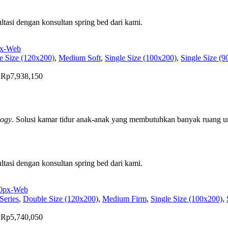
tasi dengan konsultan spring bed dari kami.
e Size (120x200)
,
Medium Soft
,
Single Size (100x200)
,
Single Size (
h Rp7,938,150
logy
. Solusi kamar tidur anak-anak yang membutuhkan banyak ruang un
tasi dengan konsultan spring bed dari kami.
Series
,
Double Size (120x200)
,
Medium Firm
,
Single Size (100x200)
,
h Rp5,740,050