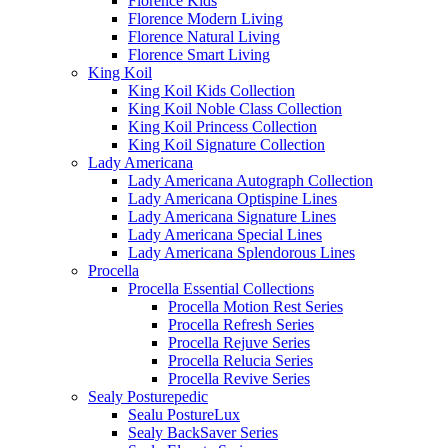
Florence Kids
Florence Modern Living
Florence Natural Living
Florence Smart Living
King Koil
King Koil Kids Collection
King Koil Noble Class Collection
King Koil Princess Collection
King Koil Signature Collection
Lady Americana
Lady Americana Autograph Collection
Lady Americana Optispine Lines
Lady Americana Signature Lines
Lady Americana Special Lines
Lady Americana Splendorous Lines
Procella
Procella Essential Collections
Procella Motion Rest Series
Procella Refresh Series
Procella Rejuve Series
Procella Relucia Series
Procella Revive Series
Sealy Posturepedic
Sealu PostureLux
Sealy BackSaver Series