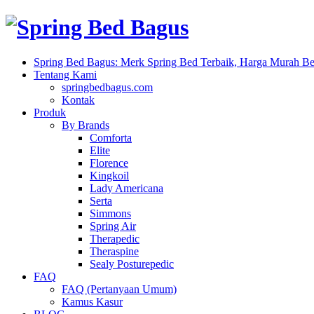
Spring Bed Bagus: Merk Spring Bed Terbaik, Harga Murah Ber
Tentang Kami
springbedbagus.com
Kontak
Produk
By Brands
Comforta
Elite
Florence
Kingkoil
Lady Americana
Serta
Simmons
Spring Air
Therapedic
Theraspine
Sealy Posturepedic
FAQ
FAQ (Pertanyaan Umum)
Kamus Kasur