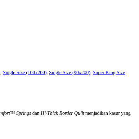
)
,
Single Size (100x200)
,
Single Size (90x200)
,
Super King Size
mfort™ Springs
dan
Hi-Thick Border Quilt
menjadikan kasur yang