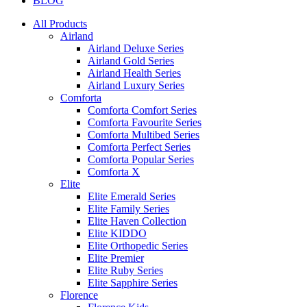
BLOG
All Products
Airland
Airland Deluxe Series
Airland Gold Series
Airland Health Series
Airland Luxury Series
Comforta
Comforta Comfort Series
Comforta Favourite Series
Comforta Multibed Series
Comforta Perfect Series
Comforta Popular Series
Comforta X
Elite
Elite Emerald Series
Elite Family Series
Elite Haven Collection
Elite KIDDO
Elite Orthopedic Series
Elite Premier
Elite Ruby Series
Elite Sapphire Series
Florence