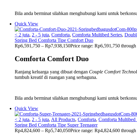
Bila anda berminat silahkan menghubungi kami untuk berkonsul
Quick View
< 2 juta
,
2 - 5 juta
,
Comforta
,
Comforta Multibed Series
,
Doubl
Spring Bed Comforta Tipe Comfort Duo
Rp
6,591,750
–
Rp
7,938,150
Price range: Rp6,591,750 throug
Comforta Comfort Duo
Ranjang keluarga yang dibuat dengan
Couple
Comfort
Techno
tumbuh kreatif di ruangan yang serbaguna.
Bila anda berminat silahkan menghubungi kami untuk berkonsul
Quick View
< 2 juta
,
2 - 5 juta
,
All Products
,
Comforta
,
Comforta Multibed 
Spring Bed Comforta Tipe Super Teenager
Rp
4,824,600
–
Rp
5,740,050
Price range: Rp4,824,600 throug