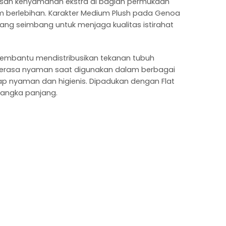
pisan kenyamanan ekstra di bagian permukaan
am berlebihan. Karakter Medium Plush pada Genoa
 seimbang untuk menjaga kualitas istirahat
membantu mendistribusikan tekanan tubuh
 terasa nyaman saat digunakan dalam berbagai
tap nyaman dan higienis. Dipadukan dengan Flat
angka panjang.