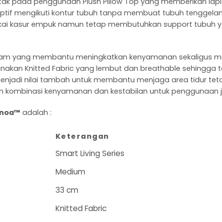
letak pada penggunaan Plush Pillow Top yang memberikan la
daptif mengikuti kontur tubuh tanpa membuat tubuh tenggel
 kasur empuk namun tetap membutuhkan support tubuh yang
sh Foam yang membantu meningkatkan kenyamanan sekaligus 
akan Knitted Fabric yang lembut dan breathable sehingga
ut menjadi nilai tambah untuk membantu menjaga area tidur te
 kombinasi kenyamanan dan kestabilan untuk penggunaan j
enoa™
adalah :
Keterangan
Smart Living Series
Medium
33 cm
Knitted Fabric