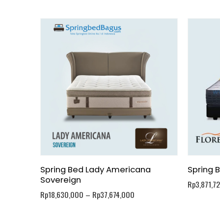
Spring Bed Lady Americana
Spring 
Sovereign
Rp
3,871,7
Rp
18,630,000
–
Rp
37,674,000