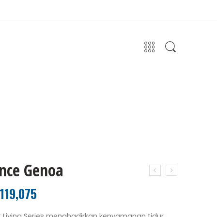
ence Genoa
,119,075
 Living Series menghadirkan kenyamanan tidur