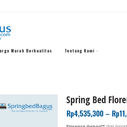
Harga Murah Berkualitas
Tentang Kami
Spring Bed Flor
Rp
4,535,300
–
Rp
11
Florence Genoa™
dari Smart