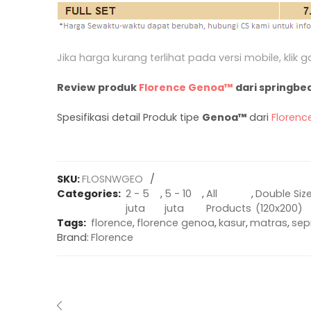
Jika harga kurang terlihat pada versi mobile, klik
Review produk
Florence Genoa™
dari springb
Spesifikasi detail Produk tipe
Genoa™
dari
Florenc
SKU:
FLOSNWGEO
Categories:
2 - 5
,
5 - 10
,
All
,
Double Siz
juta
juta
Products
(120x200)
Tags:
florence
,
florence genoa
,
kasur
,
matras
,
sep
Brand:
Florence