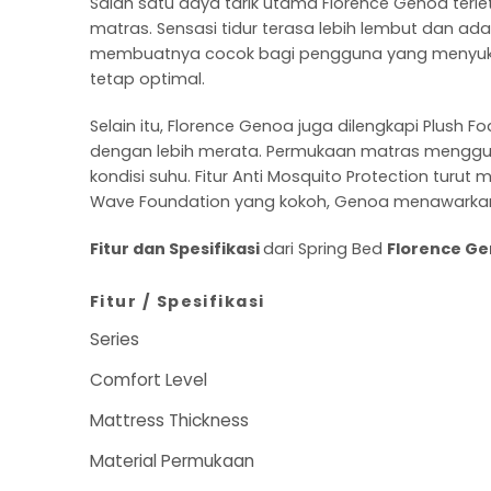
Salah satu daya tarik utama Florence Genoa ter
matras. Sensasi tidur terasa lebih lembut dan a
membuatnya cocok bagi pengguna yang menyukai
tetap optimal.
Selain itu, Florence Genoa juga dilengkapi Plu
dengan lebih merata. Permukaan matras menggun
kondisi suhu. Fitur Anti Mosquito Protection tur
Wave Foundation yang kokoh, Genoa menawarkan
Fitur dan Spesifikasi
dari Spring Bed
Florence G
Fitur / Spesifikasi
Series
Comfort Level
Mattress Thickness
Material Permukaan