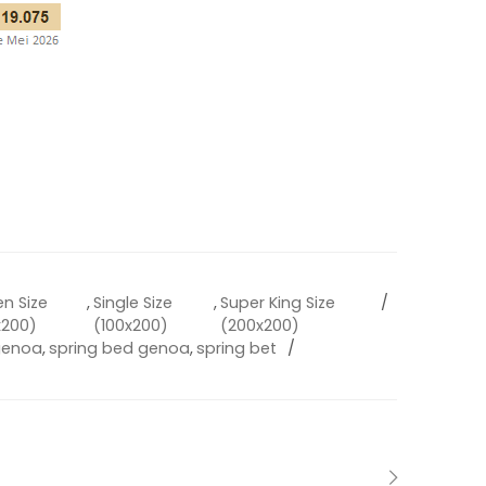
n Size
,
Single Size
,
Super King Size
x200)
(100x200)
(200x200)
 genoa
,
spring bed genoa
,
spring bet