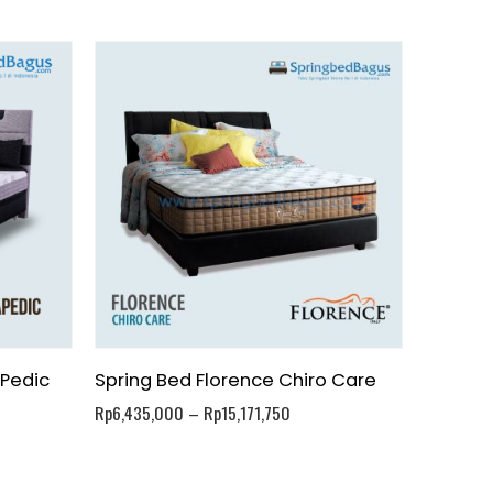
 Pedic
Spring Bed Florence Chiro Care
Spring
Rp
6,435,000
–
Rp
15,171,750
Rp
5,766,