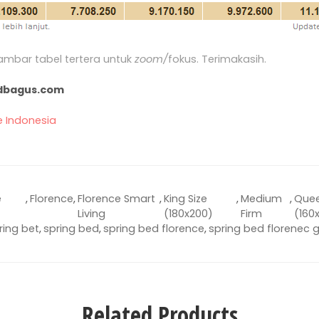
 gambar tabel tertera untuk
zoom/
fokus. Terimakasih.
edbagus.com
e Indonesia
e
,
Florence
,
Florence Smart
,
King Size
,
Medium
,
Quee
Living
(180x200)
Firm
(160
ring bet
,
spring bed
,
spring bed florence
,
spring bed florenec
Related Products