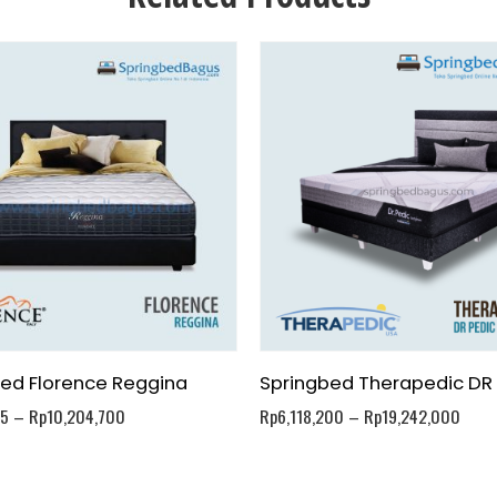
Bed Florence Reggina
Springbed Therapedic DR
25
–
Rp
10,204,700
Rp
6,118,200
–
Rp
19,242,000