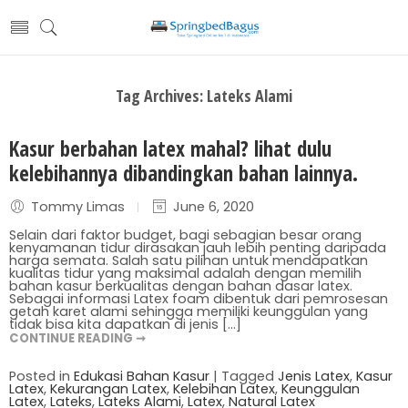
Tag Archives:
Lateks Alami
Kasur berbahan latex mahal? lihat dulu
kelebihannya dibandingkan bahan lainnya.
Tommy Limas
June 6, 2020
Selain dari faktor budget, bagi sebagian besar orang
kenyamanan tidur dirasakan jauh lebih penting daripada
harga semata. Salah satu pilihan untuk mendapatkan
kualitas tidur yang maksimal adalah dengan memilih
bahan kasur berkualitas dengan bahan dasar latex.
Sebagai informasi Latex foam dibentuk dari pemrosesan
getah karet alami sehingga memiliki keunggulan yang
tidak bisa kita dapatkan di jenis [...]
CONTINUE READING ➞
Posted in
Edukasi Bahan Kasur
|
Tagged
Jenis Latex
,
Kasur
Latex
,
Kekurangan Latex
,
Kelebihan Latex
,
Keunggulan
Latex
,
Lateks
,
Lateks Alami
,
Latex
,
Natural Latex