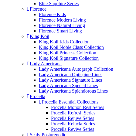
Elite Sapphire Series
Florence
Florence Kids
Florence Modern Living
Florence Natural Living
Florence Smart Living
King Koil
King Koil Kids Collection
King Koil Noble Class Collection
King Koil Princess Collection
King Koil Signature Collection
Lady Americana
Lady Americana Autograph Collection
Lady Americana Optispine Lines
Lady Americana Signature Lines
Lady Americana Special Lines
Lady Americana Splendorous Lines
Procella
Procella Essential Collections
Procella Motion Rest Series
Procella Refresh Series
Procella Rejuve Series
Procella Relucia Series
Procella Revive Series
Sealy Posturepedic