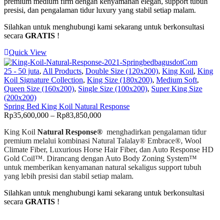
premium medium firm dengan kenyamanan elegan, support tubuh
presisi, dan pengalaman tidur luxury yang stabil setiap malam.
Silahkan untuk menghubungi kami sekarang untuk berkonsultasi
secara
GRATIS
!
Quick View
25 - 50 juta
,
All Products
,
Double Size (120x200)
,
King Koil
,
King
Koil Signature Collection
,
King Size (180x200)
,
Medium Soft
,
Queen Size (160x200)
,
Single Size (100x200)
,
Super King Size
(200x200)
Spring Bed King Koil Natural Response
Price
Rp
35,600,000
–
Rp
83,850,000
range:
King Koil
Natural Response®
menghadirkan pengalaman tidur
Rp35,600,000
premium melalui kombinasi Natural Talalay® Embrace®, Wool
through
Climate Fiber, Luxurious Horse Hair Fiber, dan Auto Response HD
Rp83,850,000
Gold Coil™. Dirancang dengan Auto Body Zoning System™
untuk memberikan kenyamanan natural sekaligus support tubuh
yang lebih presisi dan stabil setiap malam.
Silahkan untuk menghubungi kami sekarang untuk berkonsultasi
secara
GRATIS
!