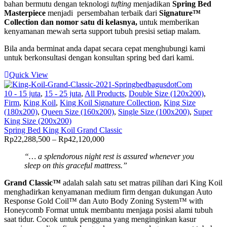
bahan bermutu dengan teknologi
tufting
menjadikan
Spring Bed
Rp199,732,500
Masterpiece
menjadi persembahan terbaik dari
Signature™
Collection dan nomor satu di kelasnya,
untuk memberikan
kenyamanan mewah serta support tubuh presisi setiap malam.
Bila anda berminat anda dapat secara cepat menghubungi kami
untuk berkonsultasi dengan konsultan spring bed dari kami.
Quick View
10 - 15 juta
,
15 - 25 juta
,
All Products
,
Double Size (120x200)
,
Firm
,
King Koil
,
King Koil Signature Collection
,
King Size
(180x200)
,
Queen Size (160x200)
,
Single Size (100x200)
,
Super
King Size (200x200)
Spring Bed King Koil Grand Classic
Price
Rp
22,288,500
–
Rp
42,120,000
range:
“…
a splendorous night rest is assured whenever you
Rp22,288,500
sleep on this graceful mattress.”
through
Rp42,120,000
Grand Classic™
adalah salah satu set matras pilihan dari King Koil
menghadirkan kenyamanan medium firm dengan dukungan Auto
Response Gold Coil™ dan Auto Body Zoning System™ with
Honeycomb Format untuk membantu menjaga posisi alami tubuh
saat tidur. Cocok untuk pengguna yang menginginkan kasur