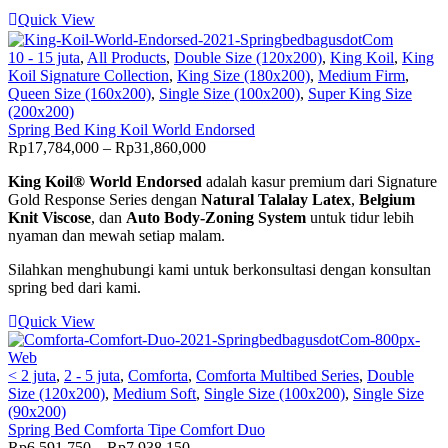
Quick View
10 - 15 juta
,
All Products
,
Double Size (120x200)
,
King Koil
,
King
Koil Signature Collection
,
King Size (180x200)
,
Medium Firm
,
Queen Size (160x200)
,
Single Size (100x200)
,
Super King Size
(200x200)
Spring Bed King Koil World Endorsed
Price
Rp
17,784,000
–
Rp
31,860,000
range:
King Koil® World Endorsed
adalah kasur premium dari Signature
Rp17,784,000
Gold Response Series dengan
Natural Talalay Latex
,
Belgium
through
Knit Viscose
, dan
Auto Body-Zoning System
untuk tidur lebih
Rp31,860,000
nyaman dan mewah setiap malam.
Silahkan menghubungi kami untuk berkonsultasi dengan konsultan
spring bed dari kami.
Quick View
< 2 juta
,
2 - 5 juta
,
Comforta
,
Comforta Multibed Series
,
Double
Size (120x200)
,
Medium Soft
,
Single Size (100x200)
,
Single Size
(90x200)
Spring Bed Comforta Tipe Comfort Duo
Price
Rp
6,591,750
–
Rp
7,938,150