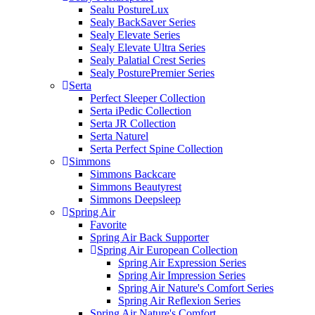
Sealu PostureLux
Sealy BackSaver Series
Sealy Elevate Series
Sealy Elevate Ultra Series
Sealy Palatial Crest Series
Sealy PosturePremier Series
Serta
Perfect Sleeper Collection
Serta iPedic Collection
Serta JR Collection
Serta Naturel
Serta Perfect Spine Collection
Simmons
Simmons Backcare
Simmons Beautyrest
Simmons Deepsleep
Spring Air
Favorite
Spring Air Back Supporter
Spring Air European Collection
Spring Air Expression Series
Spring Air Impression Series
Spring Air Nature's Comfort Series
Spring Air Reflexion Series
Spring Air Nature's Comfort