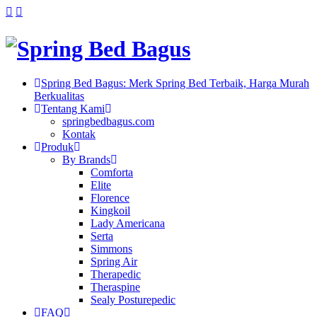
Spring Bed Bagus: Merk Spring Bed Terbaik, Harga Murah
Berkualitas
Tentang Kami
springbedbagus.com
Kontak
Produk
By Brands
Comforta
Elite
Florence
Kingkoil
Lady Americana
Serta
Simmons
Spring Air
Therapedic
Theraspine
Sealy Posturepedic
FAQ