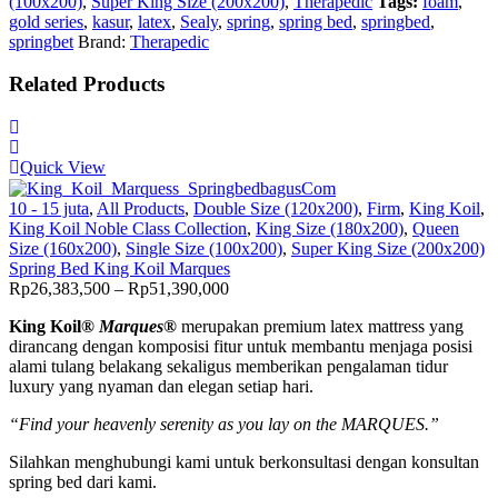
(100x200)
,
Super King Size (200x200)
,
Therapedic
Tags:
foam
,
gold series
,
kasur
,
latex
,
Sealy
,
spring
,
spring bed
,
springbed
,
springbet
Brand:
Therapedic
Related Products
Quick View
10 - 15 juta
,
All Products
,
Double Size (120x200)
,
Firm
,
King Koil
,
King Koil Noble Class Collection
,
King Size (180x200)
,
Queen
Size (160x200)
,
Single Size (100x200)
,
Super King Size (200x200)
Spring Bed King Koil Marques
Price
Rp
26,383,500
–
Rp
51,390,000
range:
King Koil®
Marques®
merupakan premium latex mattress yang
Rp26,383,500
dirancang dengan komposisi fitur untuk membantu menjaga posisi
through
alami tulang belakang sekaligus memberikan pengalaman tidur
Rp51,390,000
luxury yang nyaman dan elegan setiap hari.
“Find your heavenly serenity as you lay on the MARQUES.”
Silahkan menghubungi kami untuk berkonsultasi dengan konsultan
spring bed dari kami.