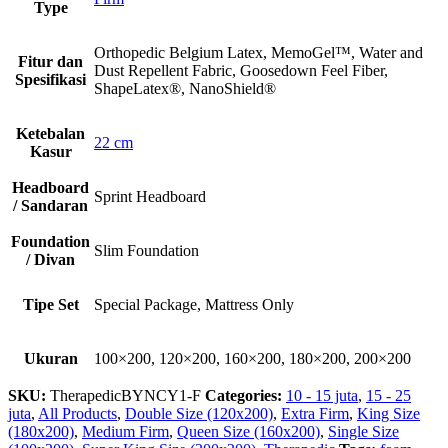
Type
Orthopedic Belgium Latex, MemoGel™, Water and
Fitur dan
Dust Repellent Fabric, Goosedown Feel Fiber,
Spesifikasi
ShapeLatex®, NanoShield®
Ketebalan
22 cm
Kasur
Headboard
Sprint Headboard
/ Sandaran
Foundation
Slim Foundation
/ Divan
Tipe Set
Special Package, Mattress Only
Ukuran
100×200, 120×200, 160×200, 180×200, 200×200
SKU:
TherapedicBYNCY1-F
Categories:
10 - 15 juta
,
15 - 25
juta
,
All Products
,
Double Size (120x200)
,
Extra Firm
,
King Size
(180x200)
,
Medium Firm
,
Queen Size (160x200)
,
Single Size