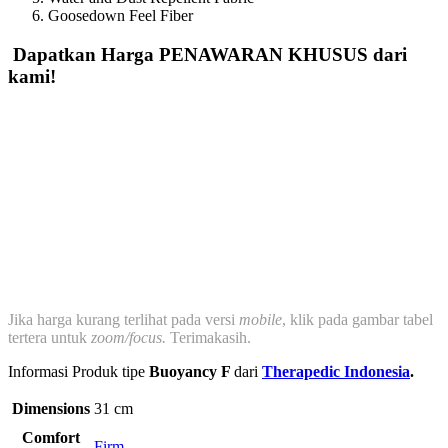
Goosedown Feel Fiber
Dapatkan Harga PENAWARAN KHUSUS dari
kami!
Jika harga kurang terlihat pada versi
mobile
, klik pada gambar tabel
tertera untuk
zoom/focus.
Terimakasih.
Informasi Produk tipe
Buoyancy F
dari
Therapedic Indonesia
.
Dimensions
31 cm
Comfort
Firm