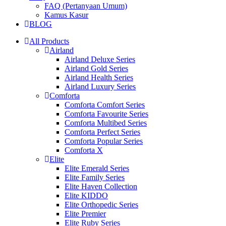
FAQ (Pertanyaan Umum)
Kamus Kasur
BLOG
All Products
Airland
Airland Deluxe Series
Airland Gold Series
Airland Health Series
Airland Luxury Series
Comforta
Comforta Comfort Series
Comforta Favourite Series
Comforta Multibed Series
Comforta Perfect Series
Comforta Popular Series
Comforta X
Elite
Elite Emerald Series
Elite Family Series
Elite Haven Collection
Elite KIDDO
Elite Orthopedic Series
Elite Premier
Elite Ruby Series