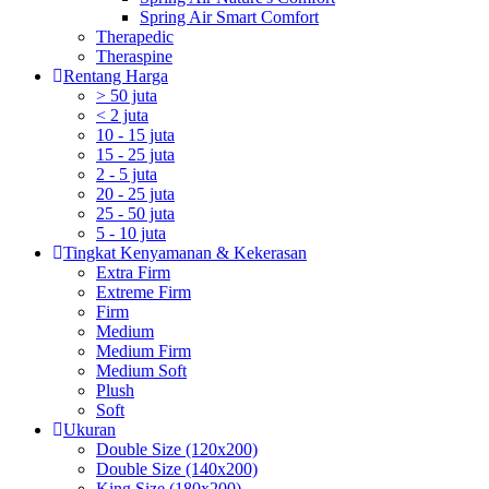
Spring Air Smart Comfort
Therapedic
Theraspine
Rentang Harga
> 50 juta
< 2 juta
10 - 15 juta
15 - 25 juta
2 - 5 juta
20 - 25 juta
25 - 50 juta
5 - 10 juta
Tingkat Kenyamanan & Kekerasan
Extra Firm
Extreme Firm
Firm
Medium
Medium Firm
Medium Soft
Plush
Soft
Ukuran
Double Size (120x200)
Double Size (140x200)
King Size (180x200)