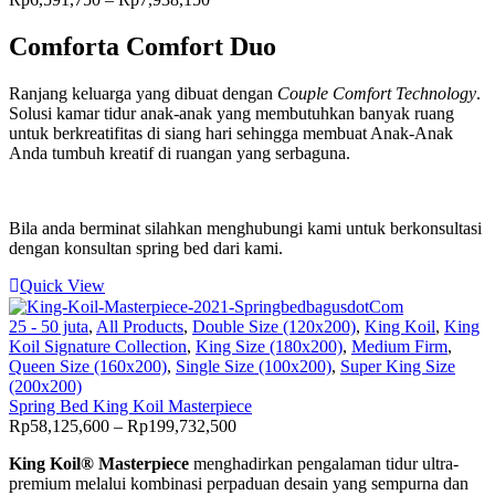
range:
Rp6,591,750
Comforta Comfort Duo
through
Rp7,938,150
Ranjang keluarga yang dibuat dengan
Couple
Comfort
Technology
.
Solusi kamar tidur anak-anak yang membutuhkan banyak ruang
untuk berkreatifitas di siang hari sehingga membuat Anak-Anak
Anda tumbuh kreatif di ruangan yang serbaguna.
Bila anda berminat silahkan menghubungi kami untuk berkonsultasi
dengan konsultan spring bed dari kami.
Quick View
25 - 50 juta
,
All Products
,
Double Size (120x200)
,
King Koil
,
King
Koil Signature Collection
,
King Size (180x200)
,
Medium Firm
,
Queen Size (160x200)
,
Single Size (100x200)
,
Super King Size
(200x200)
Spring Bed King Koil Masterpiece
Price
Rp
58,125,600
–
Rp
199,732,500
range:
King Koil® Masterpiece
menghadirkan pengalaman tidur ultra-
Rp58,125,600
premium melalui kombinasi perpaduan desain yang sempurna dan
through