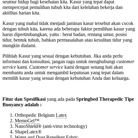
seumur hidup bagi kesehatan kita. Kasur yang tepat dapat
mempercepat pemulihan tubuh kita dari kelelahan bekerja dan
aktifitas harian kita.
Kasur yang mahal tidak menjadi jaminan kasur tersebut akan cocok
dengan tubuh kita, karena ada beberapa faktor pemilihan kasur yang
harus dipertimbangkan, yaitu : berat badan, rentang umur, posisi
tidur, bentuk tubuh, bahkan permasalahan atau kesulitan tidur yang
mungkin dialami.
Pilihlah Kasur yang sesuai dengan kebutuhan. Jika anda perlu
informasi dan konsultasi, jangan ragu untuk menghubungi
customer
service
kami.
Customer service
kami dengan senang hati akan
membantu anda untuk mengambil keputusan yang tepat dalam
memilih kasur yang sesuai dengan kebutuhan Anda dan keluarga.
Fitur dan Spesifikasi
yang ada pada
Springbed Therapedic Tipe
Buoyancy
adalah :
Orthopedic Belgium
Latex
MemoGel™
NanoShield® (anti-virus technology)
ShapeLatex®
Water and Dust Repellent Fabric